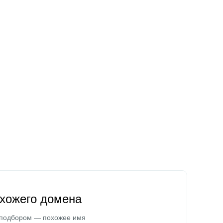
охожего домена
 подбором — похожее имя