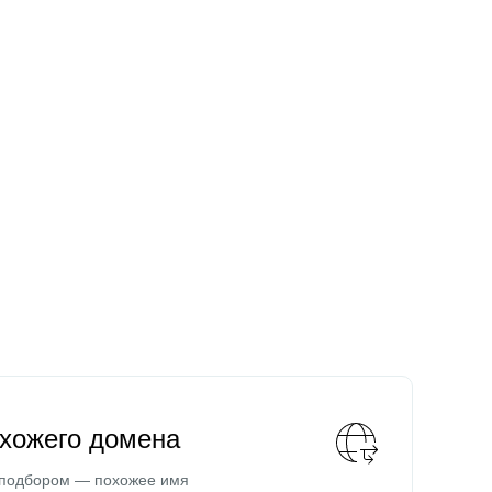
охожего домена
 подбором — похожее имя