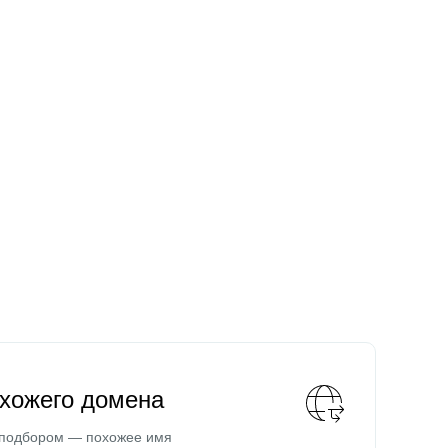
охожего домена
 подбором — похожее имя