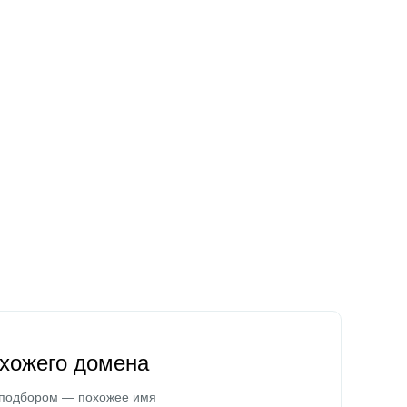
охожего домена
 подбором — похожее имя