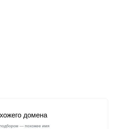
охожего домена
 подбором — похожее имя