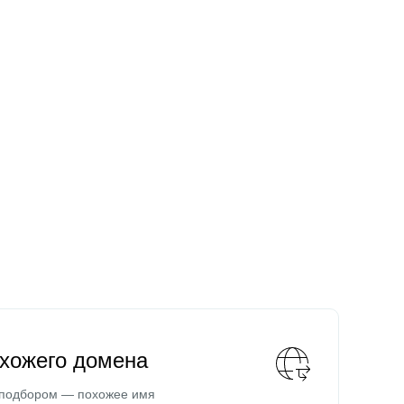
охожего домена
 подбором — похожее имя