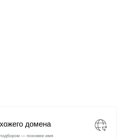
охожего домена
 подбором — похожее имя