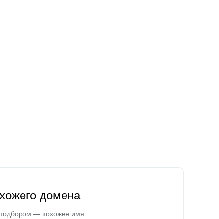
охожего домена
 подбором — похожее имя