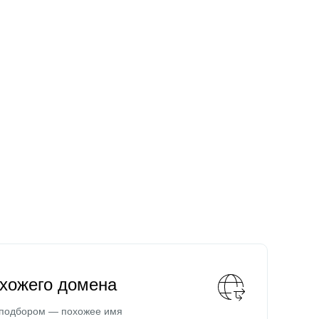
охожего домена
 подбором — похожее имя