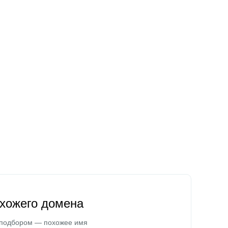
охожего домена
 подбором — похожее имя