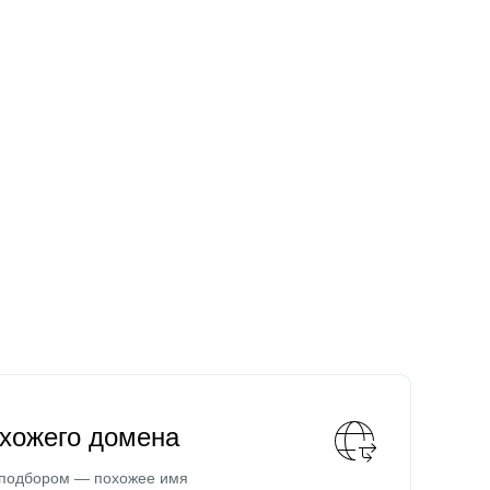
охожего домена
 подбором — похожее имя