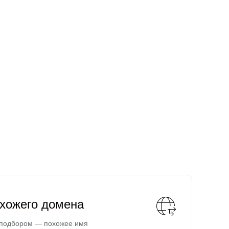
охожего домена
 подбором — похожее имя