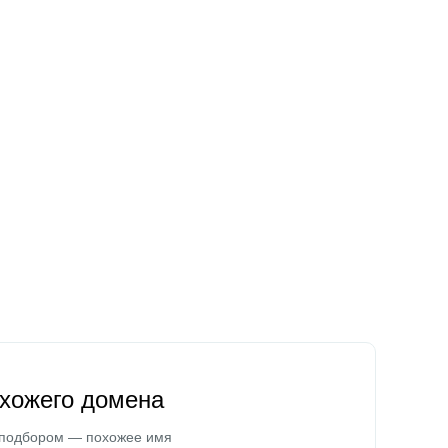
охожего домена
 подбором — похожее имя