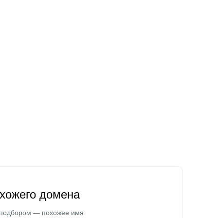
охожего домена
 подбором — похожее имя