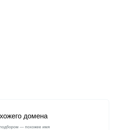
охожего домена
 подбором — похожее имя