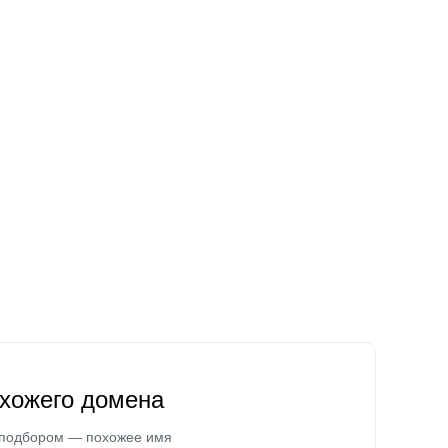
охожего домена
 подбором — похожее имя