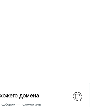
охожего домена
 подбором — похожее имя