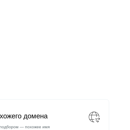
охожего домена
 подбором — похожее имя