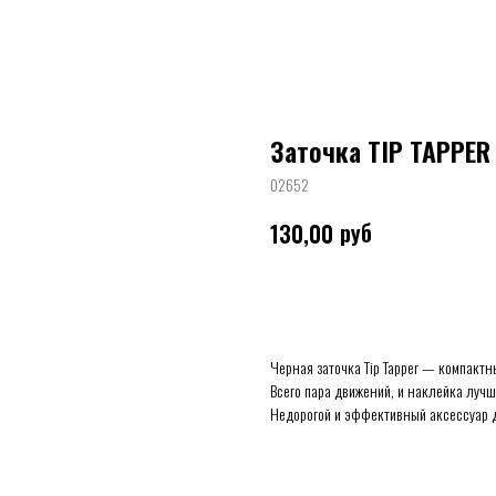
Заточка TIP TAPPER
02652
руб
130,00
КУПИТЬ
Черная заточка Tip Tapper — компакт
Всего пара движений, и наклейка лучш
Недорогой и эффективный аксессуар д