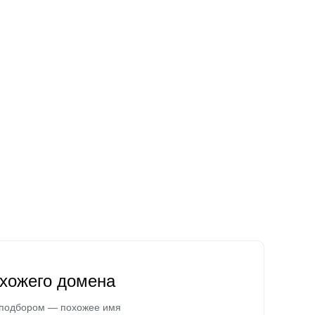
охожего домена
 подбором — похожее имя